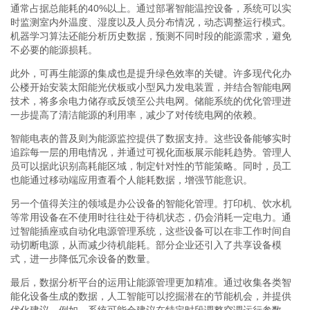
通常占据总能耗的40%以上。通过部署智能温控设备，系统可以实
时监测室内外温度、湿度以及人员分布情况，动态调整运行模式。
机器学习算法还能分析历史数据，预测不同时段的能源需求，避免
不必要的能源损耗。
此外，可再生能源的集成也是提升绿色效率的关键。许多现代化办
公楼开始安装太阳能光伏板或小型风力发电装置，并结合智能电网
技术，将多余电力储存或反馈至公共电网。储能系统的优化管理进
一步提高了清洁能源的利用率，减少了对传统电网的依赖。
智能电表的普及则为能源监控提供了数据支持。这些设备能够实时
追踪每一层的用电情况，并通过可视化面板展示能耗趋势。管理人
员可以据此识别高耗能区域，制定针对性的节能策略。同时，员工
也能通过移动端应用查看个人能耗数据，增强节能意识。
另一个值得关注的领域是办公设备的智能化管理。打印机、饮水机
等常用设备在不使用时往往处于待机状态，仍会消耗一定电力。通
过智能插座或自动化电源管理系统，这些设备可以在非工作时间自
动切断电源，从而减少待机能耗。部分企业还引入了共享设备模
式，进一步降低冗余设备的数量。
最后，数据分析平台的运用让能源管理更加精准。通过收集各类智
能化设备生成的数据，人工智能可以挖掘潜在的节能机会，并提供
优化建议。例如，系统可能会建议在特定时段调整空调运行参数，